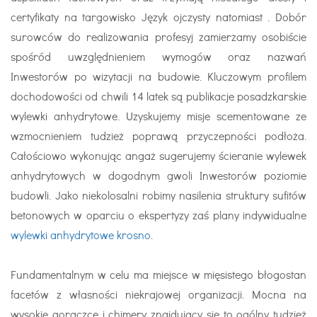
certyfikaty na targowisko Język ojczysty natomiast . Dobór
surowców do realizowania profesyj zamierzamy osobiście
spośród uwzględnieniem wymogów oraz nazwań
Inwestorów po wizytacji na budowie. Kluczowym profilem
dochodowości od chwili 14 latek są publikacje posadzkarskie
wylewki anhydrytowe. Uzyskujemy misje scementowane ze
wzmocnieniem tudzież poprawą przyczepności podłoża.
Całościowo wykonując angaż sugerujemy ścieranie wylewek
anhydrytowych w dogodnym gwoli Inwestorów poziomie
budowli. Jako niekolosalni robimy nasilenia struktury sufitów
betonowych w oparciu o ekspertyzy zaś plany indywidualne
wylewki anhydrytowe krosno
.
Fundamentalnym w celu ma miejsce w mięsistego błogostan
facetów z własności niekrajowej organizacji. Mocna na
wysokie gorączce i chimery znajdujący się to ogólny tudzież