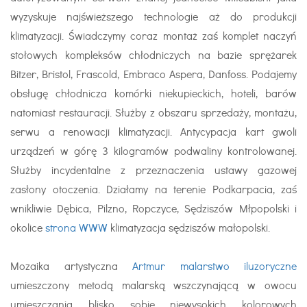
wyzyskuje najświeższego technologie aż do produkcji
klimatyzacji. Świadczymy coraz montaż zaś komplet naczyń
stołowych kompleksów chłodniczych na bazie sprężarek
Bitzer, Bristol, Frascold, Embraco Aspera, Danfoss. Podajemy
obsługę chłodnicza komórki niekupieckich, hoteli, barów
natomiast restauracji. Służby z obszaru sprzedaży, montażu,
serwu a renowacji klimatyzacji. Antycypacja kart gwoli
urządzeń w górę 3 kilogramów podwaliny kontrolowanej.
Służby incydentalne z przeznaczenia ustawy gazowej
zasłony otoczenia. Działamy na terenie Podkarpacia, zaś
wnikliwie Dębica, Pilzno, Ropczyce, Sędziszów Młpopolski i
okolice
strona WWW
klimatyzacja sędziszów małopolski.
Mozaika artystyczna
Artmur malarstwo iluzoryczne
umieszczony metodą malarską wszczynającą w owocu
umieszczania blisko sobie niewysokich kolorowych