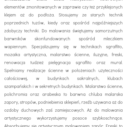
elementów zmonitowanych w zaprawie czy też przyklejonych
klejem aż do podłoża. Stosujemy ze starych technik
poprzednich tuzów, kiedy oraz spośród najpóźniejszych
zdobyczy techniki. Do malowania świętujemy samorzutnych
barwników skonfundowanych spośród mleczkiem
wapiennym. Specjalizujemy się w technikach sgraffito,
mozaika artystyczna, malarstwo ścienne, iluzyjne, freski,
renowacja tudzież pielęgnacja sgraffito oraz mural.
Spełniamy realizacje ścienne w położeniach użyteczności
całościowej, w budynkach sakralnych, klubach
szampańskich i w sekretnych budynkach. Malarstwo ścienne,
polichromia oraz arabeska to barwna chluba malarska
zapory, stropów, podniebienia sklepień, rzeźb używana aż do
ozdoby duchowych zaś zamiejscowych. Aż do malowania
artystycznego wykorzystujemy posoce szybkoschnące.
Absorbujemy się artystycznym malowaniem zapór. Freski to