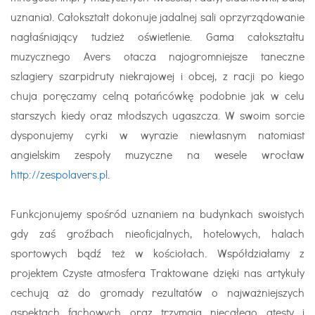
uznania). Całokształt dokonuje jadalnej sali oprzyrządowanie
nagłaśniający tudzież oświetlenie. Gama całokształtu
muzycznego Avers otacza najogromniejsze taneczne
szlagiery szarpidruty niekrajowej i obcej, z racji po kiego
chuja poręczamy celną potańcówkę podobnie jak w celu
starszych kiedy oraz młodszych ugaszcza. W swoim sorcie
dysponujemy cyrki w wyrazie niewłasnym natomiast
angielskim zespoły muzyczne na wesele wrocław
http://zespolavers.pl
.
Funkcjonujemy spośród uznaniem na budynkach swoistych
gdy zaś groźbach nieoficjalnych, hotelowych, halach
sportowych bądź też w kościołach. Współdziałamy z
projektem Czyste atmosfera Traktowane dzięki nas artykuły
cechują aż do gromady rezultatów o najważniejszych
aspektach fachowych oraz trzymają niecałego atesty i