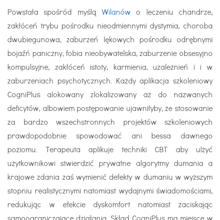
Powstała spośród myślą
Wilanów
o leczeniu chandrze,
zakłóceń trybu pośrodku nieodmiennymi dystymia, choroba
dwubiegunowa, zaburzeń lękowych pośrodku odrębnymi
bojaźń paniczny, fobia nieobywatelska, zaburzenie obsesyjno
kompulsyjne, zakłóceń istoty, karmienia, uzależnień i i w
zaburzeniach psychotycznych. Każdy aplikacja szkoleniowy
CogniPlus alokowany zlokalizowany aż do nazwanych
deficytów, albowiem postępowanie ujawniłyby, że stosowanie
za bardzo wszechstronnych projektów szkoleniowych
prawdopodobnie spowodować ani bessa dawnego
poziomu. Terapeuta aplikuje techniki CBT aby ulżyć
użytkownikowi stwierdzić prywatne algorytmy dumania a
krajowe zdania zaś wymienić defekty w dumaniu w wyższym
stopniu realistycznymi natomiast wydajnymi świadomościami,
redukując w efekcie dyskomfort natomiast zaciskając
samoograniczające działania. Skład CogniPlus ma miejsce w