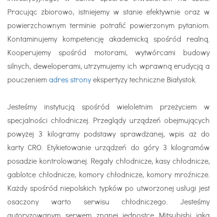
Pracując zbiorowo, istniejemy w stanie efektywnie oraz w
powierzchownym terminie potrafić powierzonym pytaniom.
Kontaminujemy kompetencję akademicką spośród realną.
Kooperujemy spośród motorami, wytwórcami budowy
silnych, deweloperami, utrzymujemy ich wprawną erudycją a
pouczeniem
adres strony
ekspertyzy techniczne Białystok.
Jesteśmy instytucją spośród wieloletnim przeżyciem w
specjalności chłodniczej. Przeglądy urządzeń obejmujących
powyżej 3 kilogramy podstawy sprawdzanej, wpis aż do
karty CRO. Etykietowanie urządzeń do góry 3 kilogramów
posadzie kontrolowanej. Regały chłodnicze, kasy chłodnicze,
gablotce chłodnicze, komory chłodnicze, komory mroźnicze.
Każdy spośród niepolskich typków po utworzonej usługi jest
osaczony warto serwisu chłodniczego. Jesteśmy
autoryzowanym serwem znanej jednostce Mitsubishi jaka