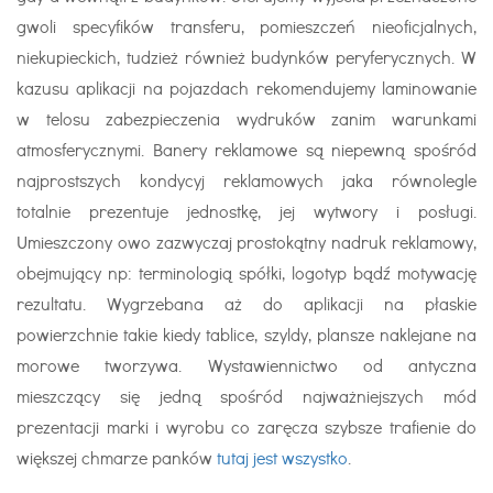
gwoli specyfików transferu, pomieszczeń nieoficjalnych,
niekupieckich, tudzież również budynków peryferycznych. W
kazusu aplikacji na pojazdach rekomendujemy laminowanie
w telosu zabezpieczenia wydruków zanim warunkami
atmosferycznymi. Banery reklamowe są niepewną spośród
najprostszych kondycyj reklamowych jaka równolegle
totalnie prezentuje jednostkę, jej wytwory i posługi.
Umieszczony owo zazwyczaj prostokątny nadruk reklamowy,
obejmujący np: terminologią spółki, logotyp bądź motywację
rezultatu. Wygrzebana aż do aplikacji na płaskie
powierzchnie takie kiedy tablice, szyldy, plansze naklejane na
morowe tworzywa. Wystawiennictwo od antyczna
mieszczący się jedną spośród najważniejszych mód
prezentacji marki i wyrobu co zaręcza szybsze trafienie do
większej chmarze panków
tutaj jest wszystko
.