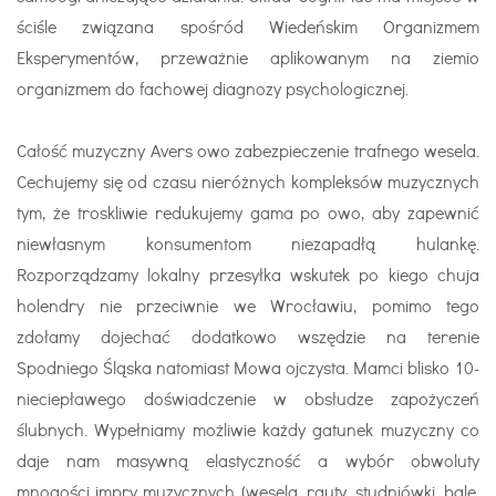
ściśle związana spośród Wiedeńskim Organizmem
Eksperymentów, przeważnie aplikowanym na ziemio
organizmem do fachowej diagnozy psychologicznej.
Całość muzyczny Avers owo zabezpieczenie trafnego wesela.
Cechujemy się od czasu nieróżnych kompleksów muzycznych
tym, że troskliwie redukujemy gama po owo, aby zapewnić
niewłasnym konsumentom niezapadłą hulankę.
Rozporządzamy lokalny przesyłka wskutek po kiego chuja
holendry nie przeciwnie we Wrocławiu, pomimo tego
zdołamy dojechać dodatkowo wszędzie na terenie
Spodniego Śląska natomiast Mowa ojczysta. Mamci blisko 10-
nieciepławego doświadczenie w obsłudze zapożyczeń
ślubnych. Wypełniamy możliwie każdy gatunek muzyczny co
daje nam masywną elastyczność a wybór obwoluty
mnogości impry muzycznych (wesela, rauty, studniówki, bale,