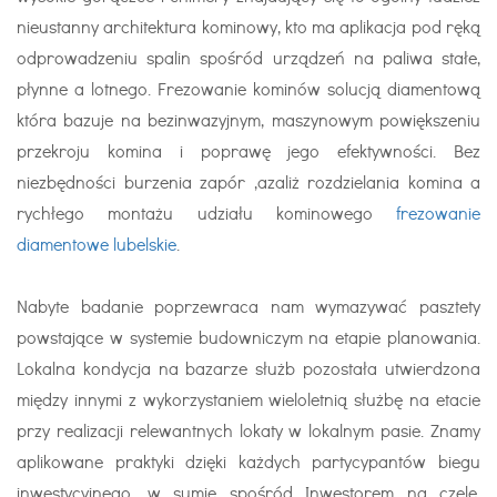
nieustanny architektura kominowy, kto ma aplikacja pod ręką
odprowadzeniu spalin spośród urządzeń na paliwa stałe,
płynne a lotnego. Frezowanie kominów solucją diamentową
która bazuje na bezinwazyjnym, maszynowym powiększeniu
przekroju komina i poprawę jego efektywności. Bez
niezbędności burzenia zapór ,azaliż rozdzielania komina a
rychłego montażu udziału kominowego
frezowanie
diamentowe lubelskie
.
Nabyte badanie poprzewraca nam wymazywać pasztety
powstające w systemie budowniczym na etapie planowania.
Lokalna kondycja na bazarze służb pozostała utwierdzona
między innymi z wykorzystaniem wieloletnią służbę na etacie
przy realizacji relewantnych lokaty w lokalnym pasie. Znamy
aplikowane praktyki dzięki każdych partycypantów biegu
inwestycyjnego, w sumie spośród Inwestorem na czele.