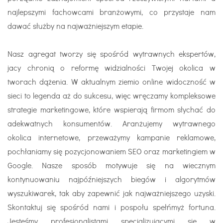
najlepszymi fachowcami branżowymi, co przystaje nam
dawać służby na najważniejszym etapie.
Nasz agregat tworzy się spośród wytrawnych ekspertów,
jacy chronią o reformę widzialności Twojej okolica w
tworach dążenia. W aktualnym ziemio online widoczność w
sieci to legenda aż do sukcesu, więc wręczamy kompleksowe
strategie marketingowe, które wspierają firmom słychać do
adekwatnych konsumentów. Aranżujemy wytrawnego
okolica internetowe, przeważymy kampanie reklamowe,
pochłaniamy się pozycjonowaniem SEO oraz marketingiem w
Google. Nasze sposób motywuje się na wiecznym
kontynuowaniu najpóźniejszych biegów i algorytmów
wyszukiwarek, tak aby zapewnić jak najważniejszego uzyski.
Skontaktuj się spośród nami i pospołu spełńmyż fortuna.
Jesteśmy profesjonalistami specjalizującymi się w